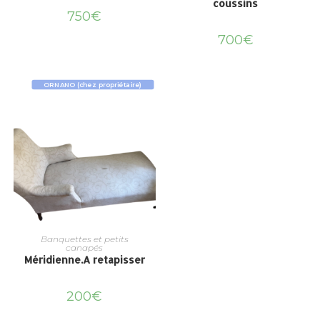
coussins
750
€
700
€
ORNANO (chez propriétaire)
Banquettes et petits
canapés
Méridienne.A retapisser
200
€