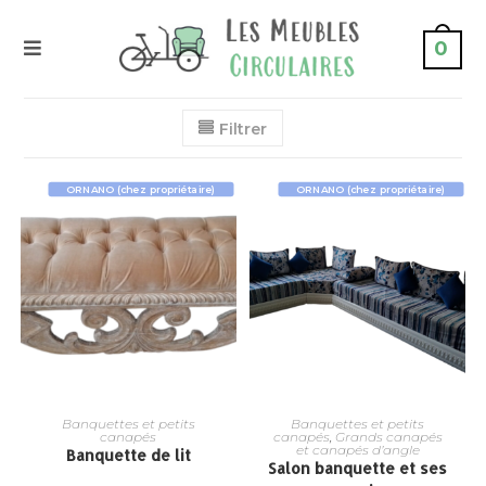
0
Filtrer
ORNANO (chez propriétaire)
ORNANO (chez propriétaire)
Banquettes et petits
Banquettes et petits
canapés
canapés
,
Grands canapés
et canapés d’angle
Banquette de lit
Salon banquette et ses