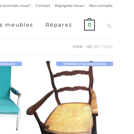
i sommes-nous?
Contact
Rejoignez-nous !
Mon compte
s meubles
Réparez
0
VOIR :
40
80
TOUS
riétaire)
ORNANO (chez propriétaire)