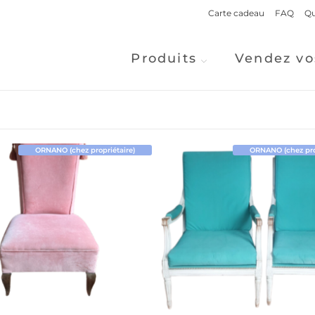
Carte cadeau
FAQ
Qu
Produits
Vendez vo
ORNANO (chez propriétaire)
ORNANO (chez prop