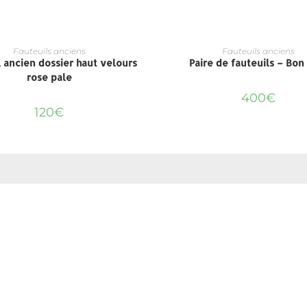
Fauteuils anciens
Fauteuils anciens
l ancien dossier haut velours
Paire de fauteuils – Bon
rose pale
400
€
120
€