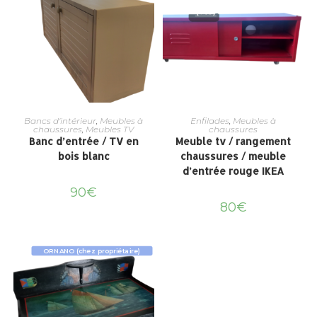
Bancs d'intérieur
,
Meubles à
Enfilades
,
Meubles à
chaussures
,
Meubles TV
chaussures
Banc d’entrée / TV en
Meuble tv / rangement
bois blanc
chaussures / meuble
d’entrée rouge IKEA
90
€
80
€
ORNANO (chez propriétaire)