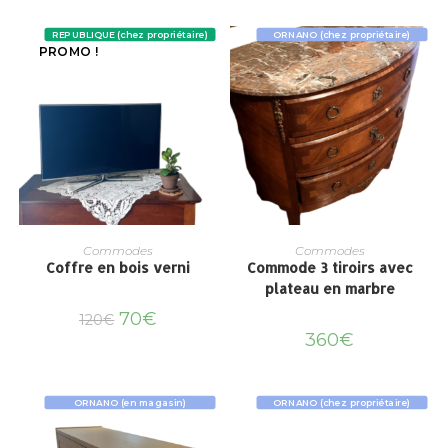
REPUBLIQUE (chez propriétaire)
ORNANO (chez propriétaire)
PROMO !
Commodes
Commodes
Coffre en bois verni
Commode 3 tiroirs avec
plateau en marbre
70
€
120
€
360
€
ORNANO (en magasin)
ORNANO (chez propriétaire)