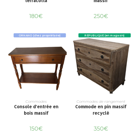
terracotta
massif
180
€
250
€
ORNANO (chez propriétaire)
REPUBLIQUE (en magasin)
Commodes
Commodes de rangement
Console d’entrée en
Commode en pin massif
bois massif
recyclé
150
€
350
€