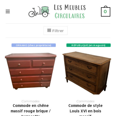
0
Filtrer
ORNANO (chez propriétaire)
REPUBLIQUE (en magasin)
Commodes
Commodes
Commode en chêne
Commode de style
massif rouge brique /
Louis XVI en bois