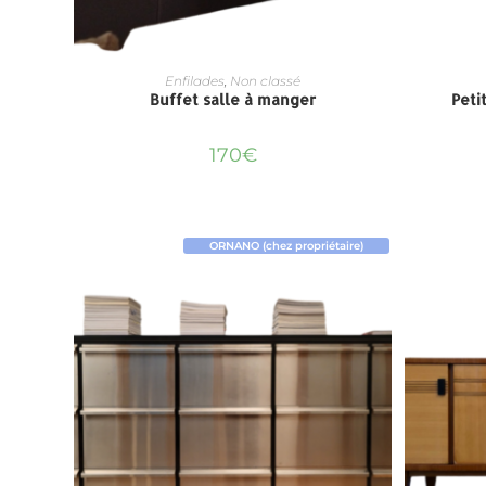
Enfilades
,
Non classé
Buffet salle à manger
Peti
170
€
ORNANO (chez propriétaire)