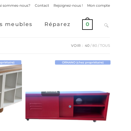
i sommes-nous?
Contact
Rejoignez-nous !
Mon compte
s meubles
Réparez
0
VOIR :
40
80
TOUS
riétaire)
ORNANO (chez propriétaire)