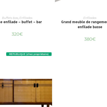
Buffets bas
,
Enfilades
Enfilades
te enfilade – buffet – bar
Grand meuble de rangeme
enfilade basse
320
€
380
€
REPUBLIQUE (chez propriétaire)