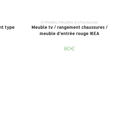
Enfilades
,
Meubles à chaussures
nt type
Meuble tv / rangement chaussures /
meuble d’entrée rouge IKEA
80
€