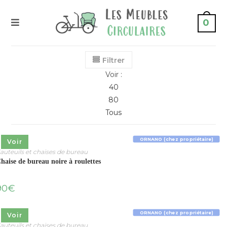
0
Filtrer
Voir :
40
80
Tous
ORNANO (chez propriétaire)
Voir
auteuils et chaises de bureau
haise de bureau noire à roulettes
90
€
ORNANO (chez propriétaire)
Voir
auteuils et chaises de bureau