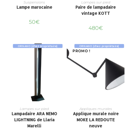
Suspensions
Lampes sur pied
Lampe marocaine
Paire de lampadaire
vintage KOTT
50
€
480
€
ORNANO (chez propriétaire)
ORNANO (chez propriétaire)
PROMO !
Lampes sur pied
Appliques murales
Lampadaire ARA NEMO
Applique murale noire
LIGHTNING de Llaria
MOKE LA REDOUTE
Marelli
neuve