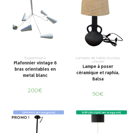
Suspensions
Lampes de table, bureau,
chevet
Plafonnier vintage 6
Lampe à poser
bras orientables en
céramique et raphia,
metal blanc
Balsa
200
€
90
€
ORNANO (en magasin)
REPUBLIQUE (en magasin)
PROMO !