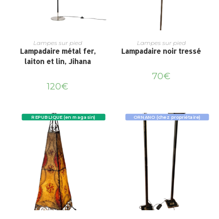
Lampes sur pied
Lampes sur pied
Lampadaire métal fer,
Lampadaire noir tressé
laiton et lin, Jihana
70
€
120
€
REPUBLIQUE (en magasin)
ORNANO (chez propriétaire)