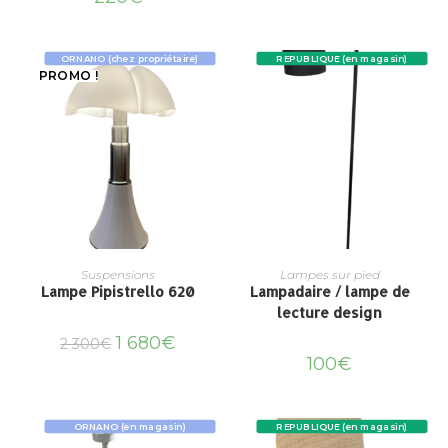
ORNANO (chez propriétaire)
REPUBLIQUE (en magasin)
PROMO !
Suspensions
Lampes sur pied
Lampe Pipistrello 620
Lampadaire / lampe de
lecture design
1 680
€
2 300
€
100
€
ORNANO (en magasin)
REPUBLIQUE (en magasin)