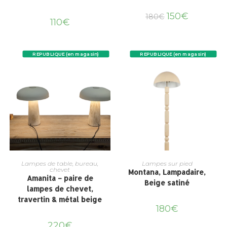
150
€
180
€
110
€
REPUBLIQUE (en magasin)
REPUBLIQUE (en magasin)
Lampes de table, bureau,
Lampes sur pied
chevet
Montana, Lampadaire,
Amanita – paire de
Beige satiné
lampes de chevet,
travertin & métal beige
180
€
220
€