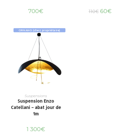
700
€
60
€
110
€
ORNANO (chez propriétaire)
Suspensions
Suspension Enzo
Catellani – abat jour de
1m
1 300
€