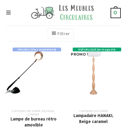
0
Filtrer
ORNANO (chez propriétaire)
REPUBLIQUE (en magasin)
PROMO !
Lampes de table, bureau,
Lampes sur pied
chevet
Lampadaire HANAKI,
Lampe de bureau rétro
Beige caramel
amovible