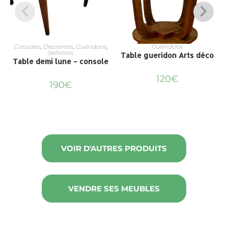
Consoles
,
Dessertes
,
Guéridons
,
Guéridons
Sellettes
Table gueridon Arts déco
Table demi lune – console
120
€
190
€
VOIR D'AUTRES PRODUITS
VENDRE SES MEUBLES