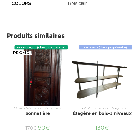
COLORS
Bois clair
Produits similaires
REPUBLIQUE (chez propriétaire)
ORNANO (chez propriétaire)
PROMO !
Bibliothèques et étagères
Bibliothèques et étagères
Bonnetière
Étagère en bois-3 niveaux
90
€
130
€
170
€