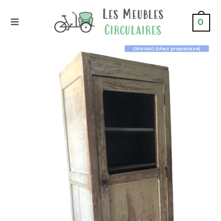
0
ORNANO (chez propriétaire)