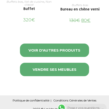
Buffets bas
,
Ilot de cuisine
,
Non
classé
Buffets bas
Buffet
Bureau en chêne verni
320
€
130
€
80
€
VOIR D'AUTRES PRODUITS
VENDRE SES MEUBLES
Politique de confidentialité
Conditions Générales de Ventes
Posez vos questions : ...
2022 © Les Meubles Circulaires