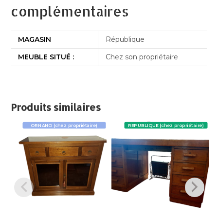
complémentaires
MAGASIN
République
MEUBLE SITUÉ :
Chez son propriétaire
Produits similaires
Promo !
ORNANO (chez propriétaire)
REPUBLIQUE (chez propriétaire)