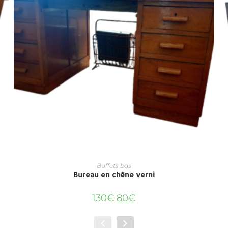
Buffets bas
Bureau en chêne verni
130
€
80
€