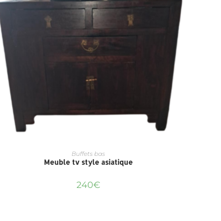
Buffets bas
Meuble tv style asiatique
240
€