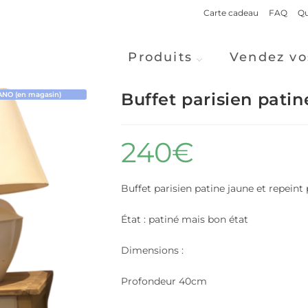
Carte cadeau
FAQ
Qu
Produits
Vendez vo
Buffet parisien patin
NO (en magasin)
240
€
Buffet parisien patine jaune et repeint 
État : patiné mais bon état
Dimensions :
Profondeur 40cm