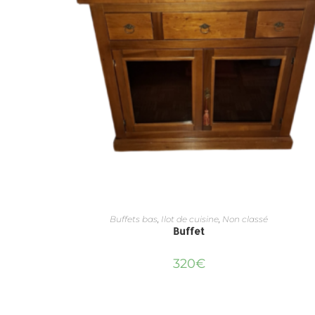
Buffets bas
,
Ilot de cuisine
,
Non classé
Buffet
320
€