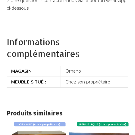
❔ Une question ? contactez-nous via le bouton whatsapp
ci-dessous
Informations
complémentaires
MAGASIN
Ornano
MEUBLE SITUÉ :
Chez son propriétaire
Produits similaires
Promo !
ORNANO (chez propriétaire)
REPUBLIQUE (chez propriétaire)