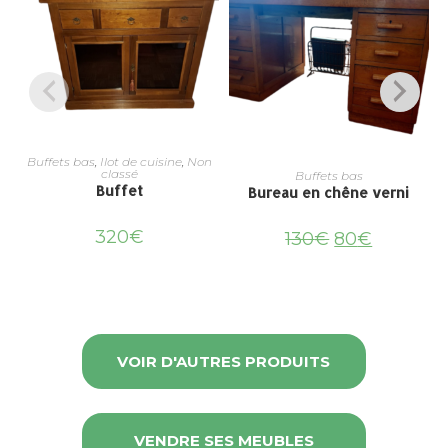
Buffets bas
,
Ilot de cuisine
,
Non
classé
Buffets bas
Buffet
Bureau en chêne verni
320
€
130
€
80
€
VOIR D'AUTRES PRODUITS
VENDRE SES MEUBLES