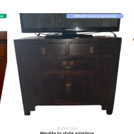
e)
ORNANO (chez propriétaire)
Buffets bas
Meuble tv style asiatique