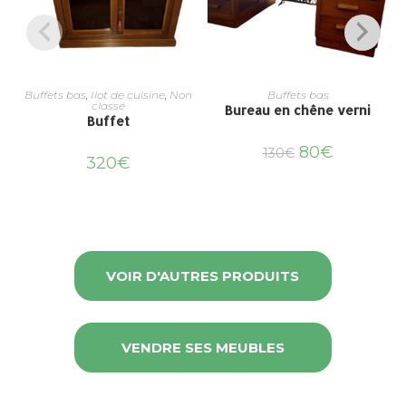
Buffets bas
,
Ilot de cuisine
,
Non
Buffets bas
classé
Bureau en chêne verni
Buffet
80
€
130
€
320
€
VOIR D'AUTRES PRODUITS
VENDRE SES MEUBLES