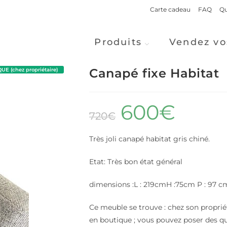
Carte cadeau
FAQ
Qu
Produits
Vendez vo
Canapé fixe Habitat
E (chez propriétaire)
600
€
720
€
Très joli canapé habitat gris chiné.
Etat: Très bon état général
dimensions :L : 219cmH :75cm P : 97 c
Ce meuble se trouve : chez son propriét
en boutique ; vous pouvez poser des q