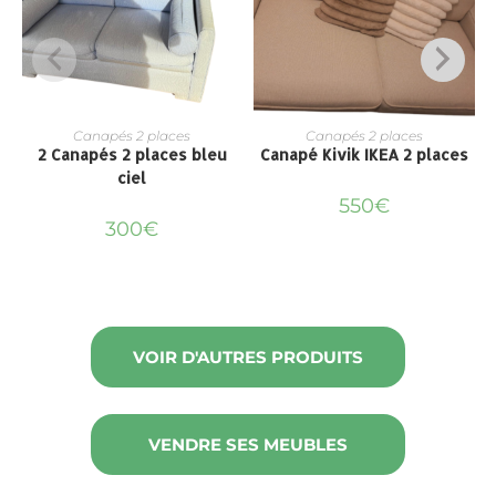
Canapés 2 places
Canapés 2 places
2 Canapés 2 places bleu
Canapé Kivik IKEA 2 places
C
ciel
550
€
300
€
VOIR D'AUTRES PRODUITS
VENDRE SES MEUBLES