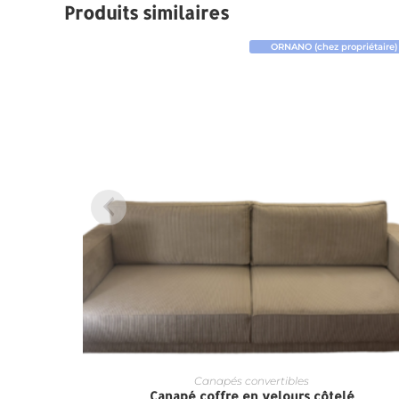
Produits similaires
ORNANO (chez propriétaire)
Canapés convertibles
Canapé coffre en velours côtelé