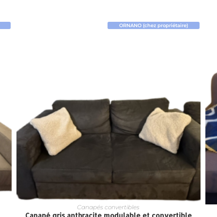
ORNANO (chez propriétaire)
Canapés convertibles
Canapé gris anthracite modulable et convertible