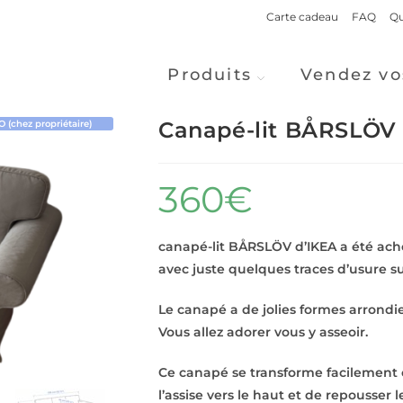
Carte cadeau
FAQ
Qu
Produits
Vendez vo
Canapé-lit BÅRSLÖV
(chez propriétaire)
360
€
canapé-lit BÅRSLÖV d’IKEA a été ache
avec juste quelques traces d’usure sur
Le canapé a de jolies formes arrondi
Vous allez adorer vous y asseoir.
Ce canapé se transforme facilement et 
l’assise vers le haut et de repousser