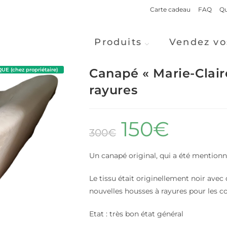
Carte cadeau
FAQ
Qu
Produits
Vendez vo
Canapé « Marie-Clair
E (chez propriétaire)
rayures
150
€
300
€
Un canapé original, qui a été mentionné
Le tissu était originellement noir avec 
nouvelles housses à rayures pour les co
Etat : très bon état général