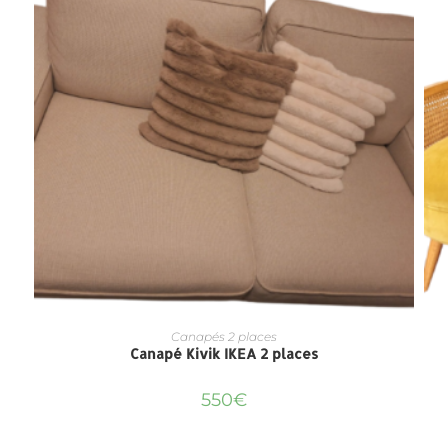
Canapés 2 places
Canapé Kivik IKEA 2 places
550
€