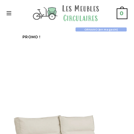
0
ORNANO (en magasin)
PROMO !