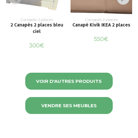
Canapés 2 places
Canapés 2 places
2 Canapés 2 places bleu
Canapé Kivik IKEA 2 places
C
ciel
550
€
300
€
VOIR D'AUTRES PRODUITS
VENDRE SES MEUBLES