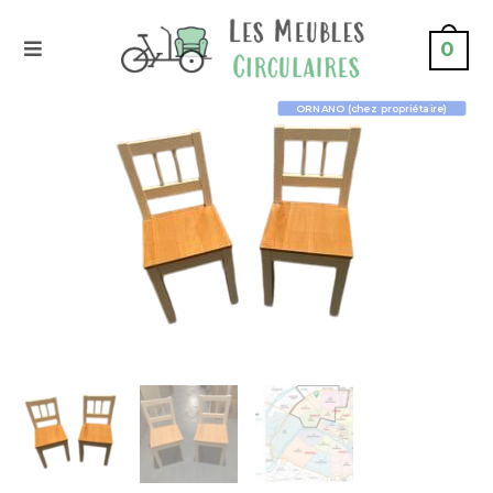
0
ORNANO (chez propriétaire)