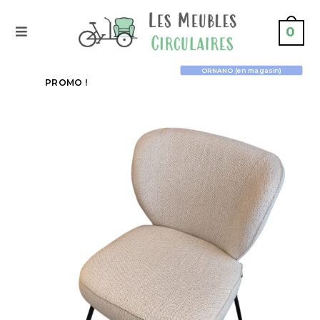
0
ORNANO (en magasin)
PROMO !