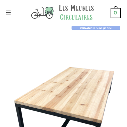
0
ORNANO (en magasin)