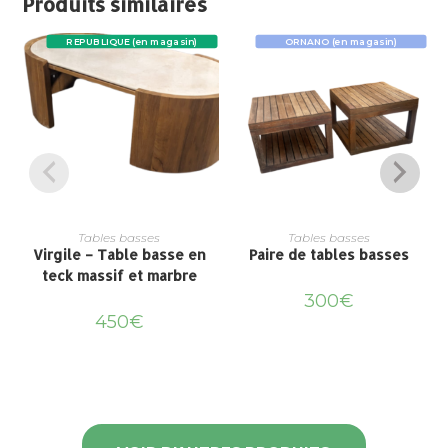
Produits similaires
REPUBLIQUE (en magasin)
ORNANO (en magasin)
Tables basses
Tables basses
Virgile – Table basse en
Paire de tables basses
teck massif et marbre
300
€
450
€