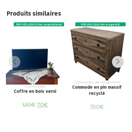
Produits similaires
Promo !
REPUBLIQUE (chez propriétaire)
REPUBLIQUE (en magasin)
Commodes de rangement
Commodes
Commode en pin massif
Coffre en bois verni
recyclé
120
€
70
€
350
€