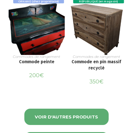
ORNANO (chez propriétaire)
REPUBLIQUE (en magasin)
Commodes de rangement
Commodes de rangement
Commode peinte
Commode en pin massif
recyclé
200
€
350
€
VOIR D'AUTRES PRODUITS