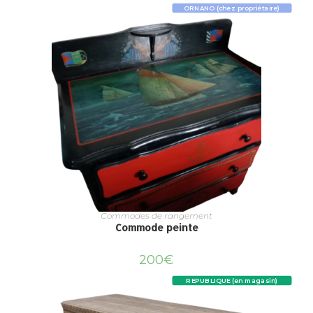
ORNANO (chez propriétaire)
Commodes de rangement
Commode peinte
200
€
REPUBLIQUE (en magasin)