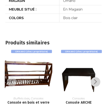
MAGASIN
Ornano
MEUBLE SITUÉ :
En Magasin
COLORS
Bois clair
Produits similaires
ORNANO (chez propriétaire)
ORNANO (chez propriétaire)
Buffets bas
,
Consoles
Consoles
Console en bois et verre
Console ARCHE