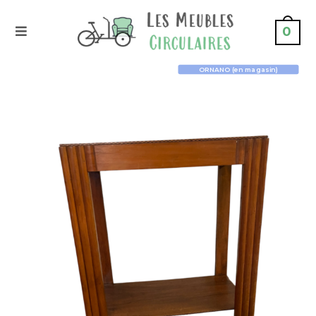
0
ORNANO (en magasin)