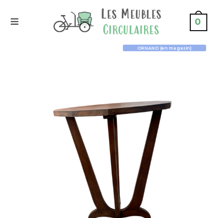
0
ORNANO (en magasin)