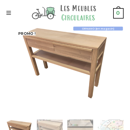
0
ORNANO (en magasin)
PROMO !