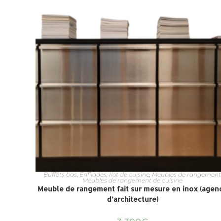
Buffets bas
,
Enfilades
,
Ilot de cuisine
,
Meubles de rangement
Meubles de rangement de cuisine
Meuble de rangement fait sur mesure en inox (agen
d’architecture)