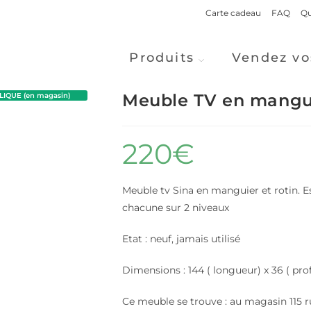
Carte cadeau
FAQ
Qu
Produits
Vendez vo
Meuble TV en mangui
IQUE (en magasin)
220
€
M
euble tv Sina en manguier et rotin. E
chacune sur 2 niveaux
Etat : neuf, jamais utilisé
Dimensions : 144 ( longueur) x 36 ( pro
Ce meuble se trouve : au magasin 115 