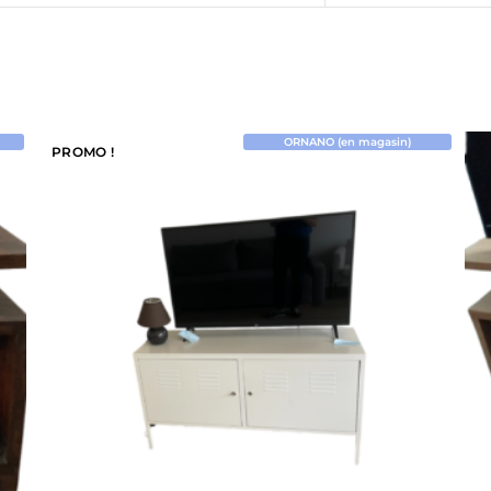
ORNANO (en magasin)
PROMO !