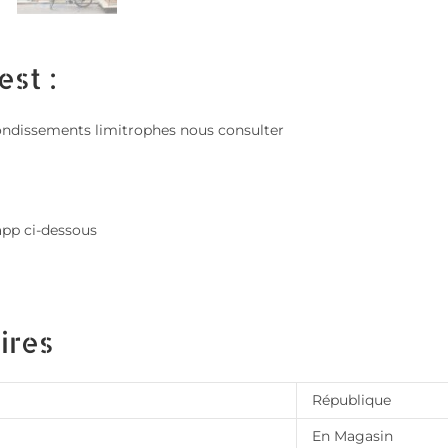
est :
; arrondissements limitrophes nous consulter
app ci-dessous
ires
République
En Magasin