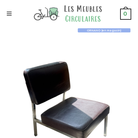
0
ORNANO (en magasin)