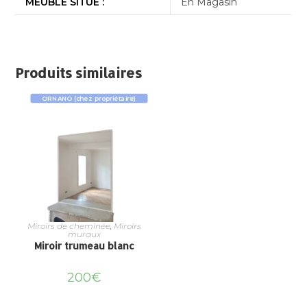
MEUBLE SITUÉ :
En Magasin
Produits similaires
ORNANO (chez propriétaire)
Miroirs de cheminée
,
Miroirs
muraux
Miroir trumeau blanc
200
€