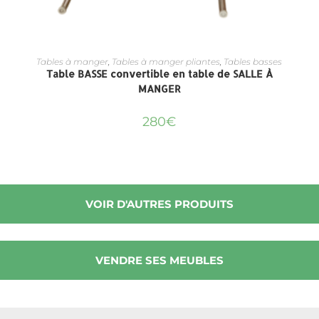
Tables à manger
,
Tables à manger pliantes
,
Tables basses
Table BASSE convertible en table de SALLE À
MANGER
280
€
VOIR D'AUTRES PRODUITS
VENDRE SES MEUBLES