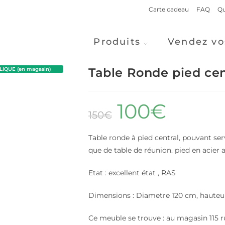
Carte cadeau
FAQ
Qu
Produits
Vendez vo
Table Ronde pied cen
IQUE (en magasin)
100
€
150
€
Table ronde à pied central, pouvant ser
que de table de réunion. pied en acie
Etat : excellent état , RAS
Dimensions : Diametre 120 cm, haute
Ce meuble se trouve : au magasin 115 