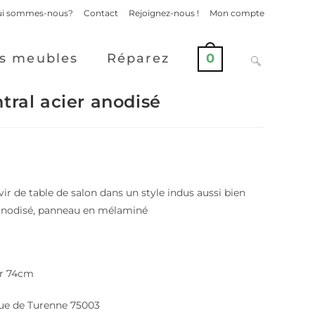
i sommes-nous?
Contact
Rejoignez-nous !
Mon compte
s meubles
Réparez
0
tral acier anodisé
vir de table de salon dans un style indus aussi bien
r anodisé, panneau en mélaminé
ur 74cm
rue de Turenne 75003