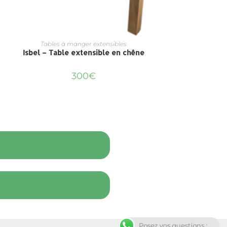
Tables à manger extensibles
Isbel – Table extensible en chêne
300
€
Posez vos questions : ...