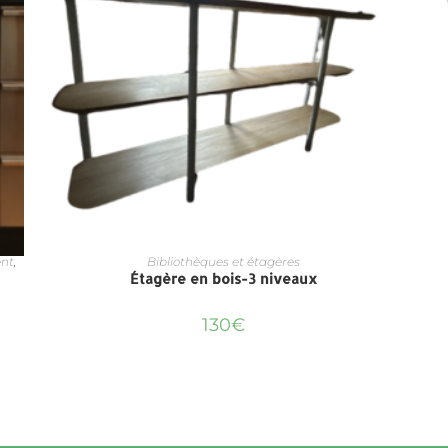
nt
,
Bibliothèques et étagères
Étagère en bois-3 niveaux
130
€