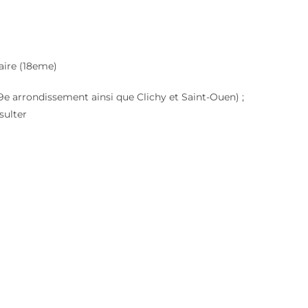
aire (18eme)
e, 9e arrondissement ainsi que Clichy et Saint-Ouen) ;
sulter