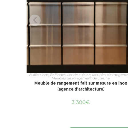
Buffets bas
,
Enfilades
,
Ilot de cuisine
,
Meubles de rangeme
Meubles de rangement de cuisine
Meuble de rangement fait sur mesure en inox
(agence d’architecture)
3 300
€