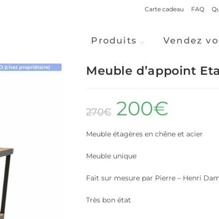
Carte cadeau
FAQ
Qu
Produits
Vendez vo
Meuble d’appoint Eta
(chez propriétaire)
200
€
270
€
Meuble étagères en chêne et acier
Meuble unique
Fait sur mesure par Pierre – Henri Da
Très bon état