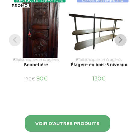
REPUBLIQUE (chez propriétaire)
ORNANO (chez propriétaire)
PROMO !
Bibliothèques et étagères
Bibliothèques et étagères
Bonnetière
Étagère en bois-3 niveaux
90
€
130
€
170
€
VOIR D'AUTRES PRODUITS