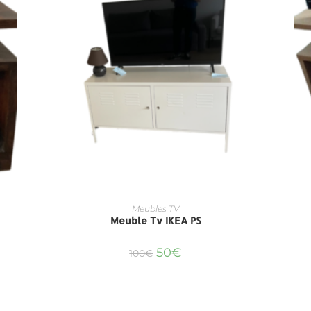
Meubles TV
Meuble Tv IKEA PS
50
€
100
€