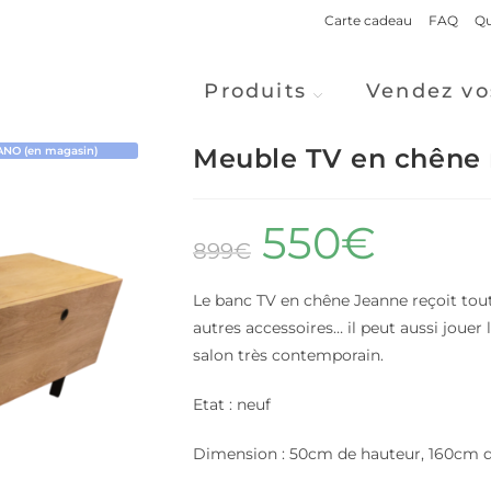
Carte cadeau
FAQ
Qu
Produits
Vendez vo
Meuble TV en chêne
NO (en magasin)
550
€
899
€
Le banc TV en chêne Jeanne reçoit tout
autres accessoires… il peut aussi jouer
salon très contemporain.
Etat : neuf
Dimension : 50cm de hauteur, 160cm d