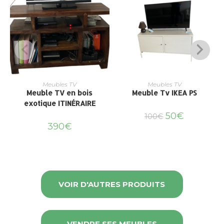
Meubles TV
Meubles TV
Meuble TV en bois
Meuble Tv IKEA PS
exotique ITINÉRAIRE
50
€
100
€
390
€
VOIR D'AUTRES PRODUITS
VENDRE SES MEUBLES