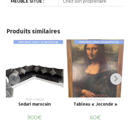
MEUBLE SITUÉ :
Chez son propriétaire
Produits similaires
ORNANO (chez propriétaire)
ORNANO (chez propriétaire)
Non classé
Non classé
Sedari marocain
Tableau « Joconde »
900
€
60
€