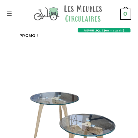
0
REPUBLIQUE (en magasin)
PROMO !