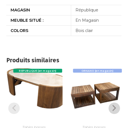
MAGASIN
République
MEUBLE SITUÉ :
En Magasin
COLORS
Bois clair
Produits similaires
REPUBLIQUE (en magasin)
ORNANO (en magasin)
Tables basses
Tables basses