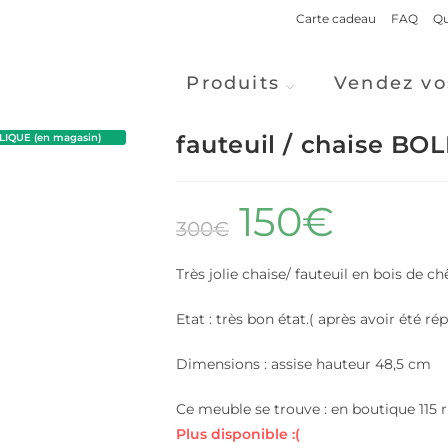
Carte cadeau
FAQ
Qu
Produits
Vendez vo
fauteuil / chaise B
IQUE (en magasin)
150
€
300
€
Très jolie chaise/ fauteuil en bois de c
Etat : très bon état.( après avoir été ré
Dimensions : assise hauteur 48,5 cm
Ce meuble se trouve : en boutique 115 r
Plus disponible :(