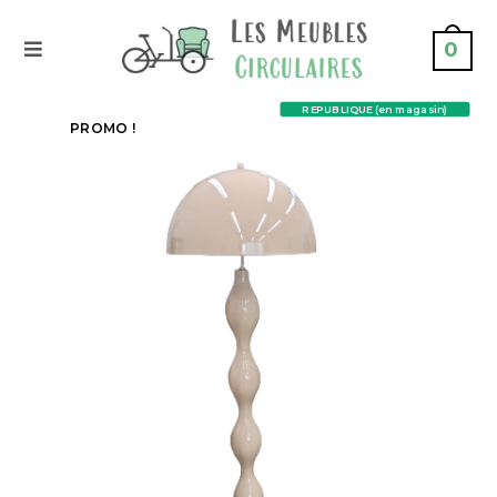
0
REPUBLIQUE (en magasin)
PROMO !