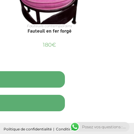
Fauteuils contemporains
Fauteuil en fer forgé
180
€
Posez vos questions : ...
Politique de confidentialité
Conditions Générales de Ventes