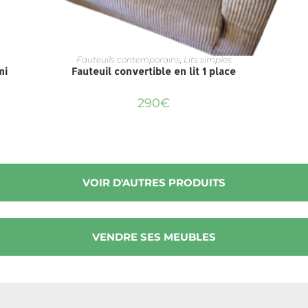
Fauteuils contemporains
,
Lits simples
mi
Fauteuil convertible en lit 1 place
290
€
VOIR D'AUTRES PRODUITS
VENDRE SES MEUBLES