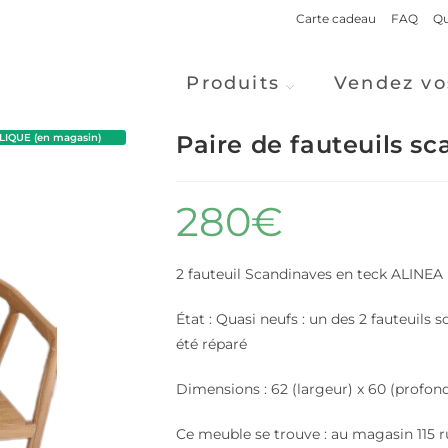
Carte cadeau
FAQ
Qu
Produits
Vendez vo
Paire de fauteuils s
IQUE (en magasin)
280
€
2 fauteuil Scandinaves en teck ALINEA
État : Quasi neufs : un des 2 fauteuils so
été réparé
Dimensions : 62 (largeur) x 60 (profon
Ce meuble se trouve : au magasin 115 