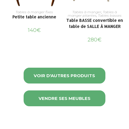
Tables à manger fixes
Tables à manger
,
Tables à
manger pliantes
,
Tables basses
Petite table ancienne
I
Table BASSE convertible en
table de SALLE À MANGER
140
€
280
€
VOIR D'AUTRES PRODUITS
VENDRE SES MEUBLES