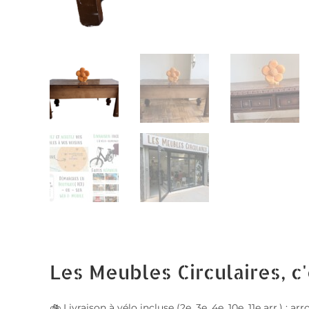
Les Meubles Circulaires, c'
🚲 Livraison à vélo incluse (2e, 3e, 4e, 10e, 11e arr.) ;