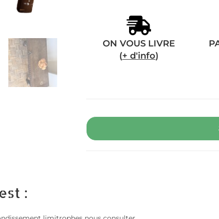
ON VOUS LIVRE
P
(
+ d'info
)
est :
 arrondissement limitrophes nous consulter