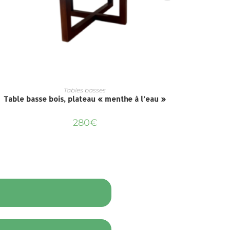
Tables basses
Table basse bois, plateau « menthe à l’eau »
Tabl
280
€