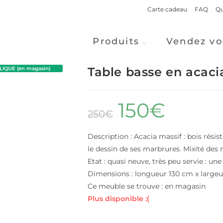
Carte cadeau
FAQ
Qu
Produits
Vendez vo
Table basse en acaci
IQUE (en magasin)
150
€
250
€
Description : Acacia massif : bois rési
le dessin de ses marbrures. Mixité des ma
Etat : quasi neuve, très peu servie : un
Dimensions : longueur 130 cm x large
Ce meuble se trouve : en magasin
Plus disponible :(