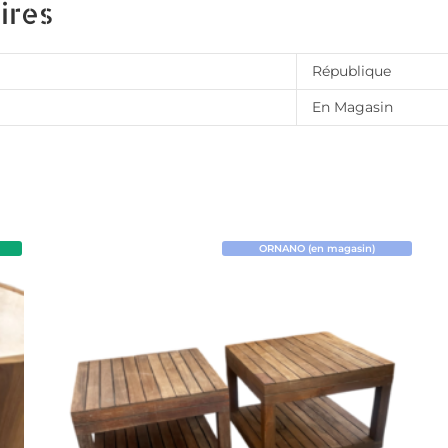
ires
République
En Magasin
ORNANO (en magasin)