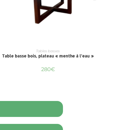
Tables basses
Table basse bois, plateau « menthe à l’eau »
Tabl
280
€