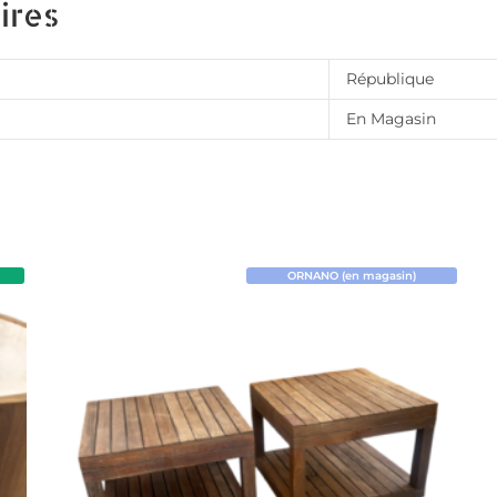
ires
République
En Magasin
ORNANO (en magasin)