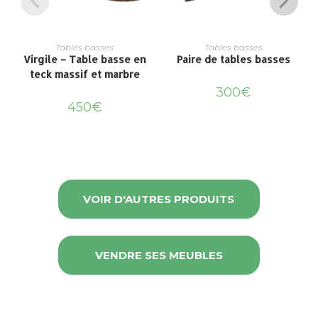
Tables basses
Tables basses
Virgile – Table basse en
Paire de tables basses
teck massif et marbre
300
€
450
€
VOIR D'AUTRES PRODUITS
VENDRE SES MEUBLES