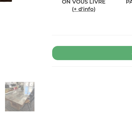
ON VOUS LIVRE
P
(
+ d'info
)