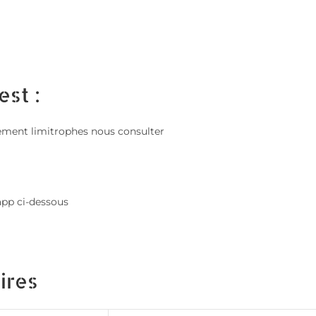
est :
issement limitrophes nous consulter
app ci-dessous
ires