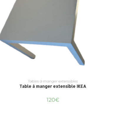
Tables à manger extensibles
Table à manger extensible IKEA
Table à
120
€