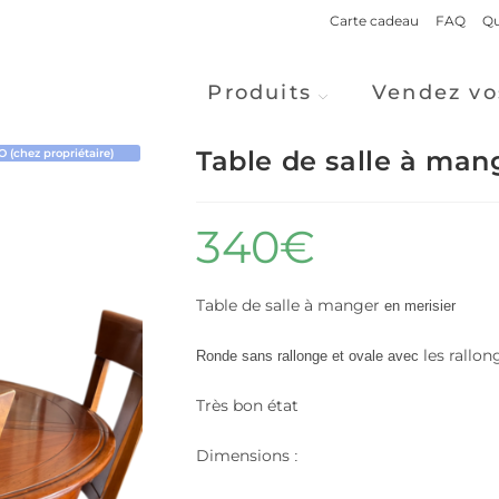
Carte cadeau
FAQ
Qu
Produits
Vendez vo
Table de salle à man
(chez propriétaire)
340
€
Table
de salle
à manger
en merisier
les rallon
Ronde
sans rallonge et ovale avec
Très
bon état
Dimensions
: