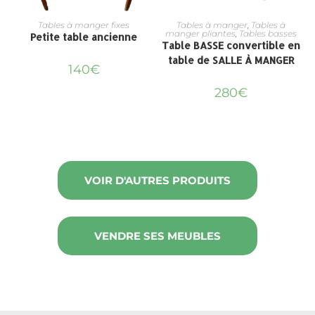
Tables à manger fixes
Tables à manger
,
Tables à
manger pliantes
,
Tables basses
Petite table ancienne
I
Table BASSE convertible en
table de SALLE À MANGER
140
€
280
€
VOIR D'AUTRES PRODUITS
VENDRE SES MEUBLES