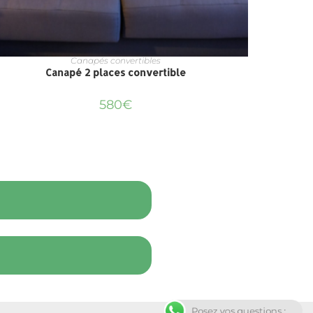
Canapés convertibles
Canapé 2 places convertible
Canapé 2 
580
€
Posez vos questions : ...