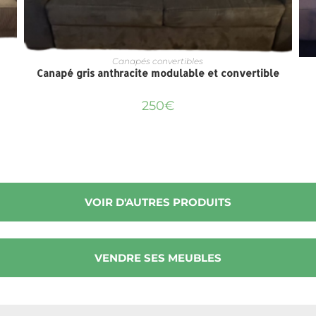
Canapés convertibles
Canapé gris anthracite modulable et convertible
250
€
VOIR D'AUTRES PRODUITS
VENDRE SES MEUBLES